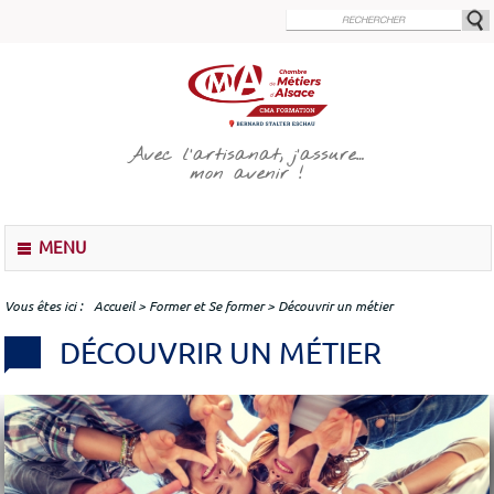
Aller
au
contenu
principal
Avec l’artisanat, j’assure…
mon avenir !
M
MENU
e
n
u
Vous êtes ici
Accueil
>
Former et Se former
>
Découvrir un métier
DÉCOUVRIR UN MÉTIER