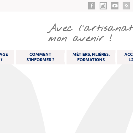
Aller
au
contenu
principal
Avec l’artisanat,
mon avenir !
SAGE
COMMENT
MÉTIERS, FILIÈRES,
ACC
 ?
S'INFORMER ?
FORMATIONS
L