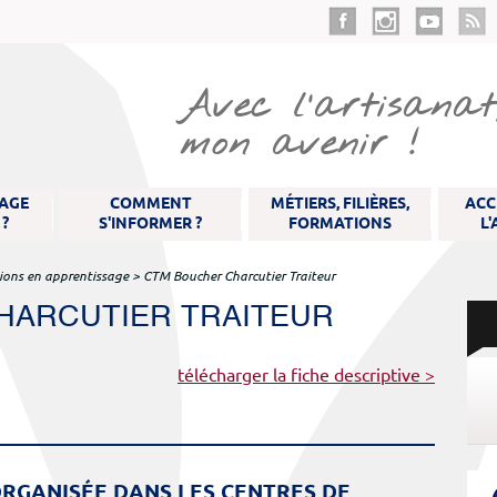
Aller
au
contenu
principal
Avec l’artisanat,
mon avenir !
SAGE
COMMENT
MÉTIERS, FILIÈRES,
ACC
 ?
S'INFORMER ?
FORMATIONS
L
ions en apprentissage
>
CTM Boucher Charcutier Traiteur
HARCUTIER TRAITEUR
télécharger la fiche descriptive >
RGANISÉE DANS LES CENTRES DE