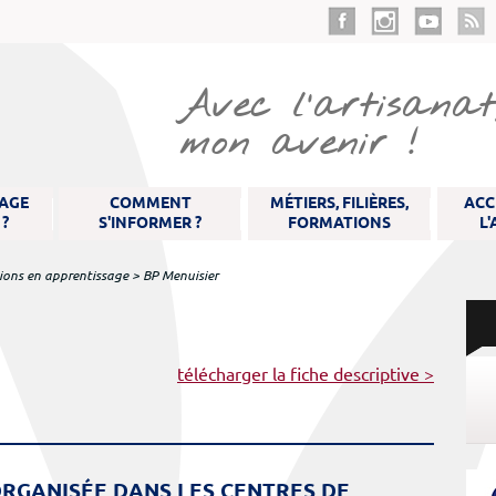
Aller
au
contenu
principal
Avec l’artisanat,
mon avenir !
SAGE
COMMENT
MÉTIERS, FILIÈRES,
ACC
 ?
S'INFORMER ?
FORMATIONS
L
ions en apprentissage
>
BP Menuisier
télécharger la fiche descriptive >
RGANISÉE DANS LES CENTRES DE