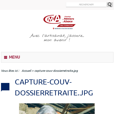
Aller
au
contenu
principal
Avec l’artisanat, j’assure…
mon avenir !
M
MENU
e
n
u
Vous êtes ici
Accueil
>
capture-couv-dossierretraite.jpg
CAPTURE-COUV-
DOSSIERRETRAITE.JPG